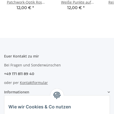
Patchwork-Optik Rosa
Weiße Punkte auf
Rei
nur Bezug
Blaugrau nur Bezug
W
12,00 €
*
12,00 €
*
Euer Kontakt zu mir
Bei Fragen und Sonderwünschen
+49 171 811 89 40
oder per
Kontaktformular
Informationen
Zahlung & Versand
Wie wir Cookies & Co nutzen