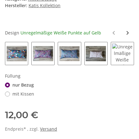
Hersteller:
Katis Kollektion
Design
Unregelmäßige Weiße Punkte auf Gelb
Mandalas Bunt
Mandalas Beerentöne
Mandalas Blautöne
Regenbögen auf We
Unregel
Füllung
nur Bezug
mit Kissen
12,00 €
Endpreis* , zzgl.
Versand