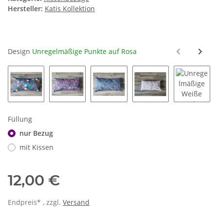
Hersteller:
Katis Kollektion
Design
Unregelmäßige Punkte auf Rosa
Mandalas Bunt
Mandalas Beerentöne
Mandalas Blautöne
Regenbögen auf We
Unregel
Füllung
nur Bezug
mit Kissen
12,00 €
Endpreis* , zzgl.
Versand