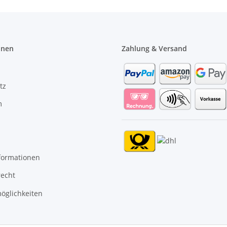
onen
Zahlung & Versand
tz
m
formationen
recht
öglichkeiten