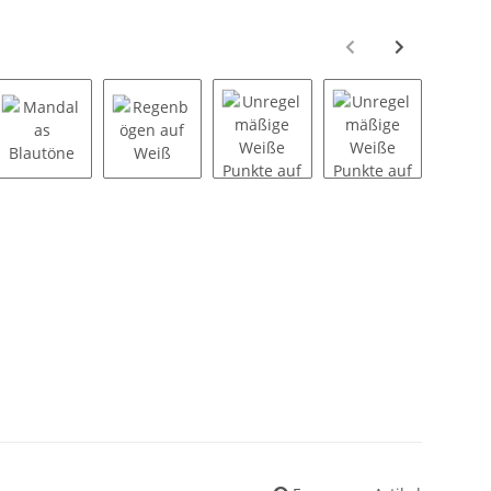
 Beerentöne
Mandalas Blautöne
Regenbögen auf Weiß
Unregelmäßige Weiße Punkte a
Unregelmäßige 
U