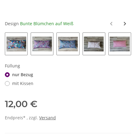
Design
Bunte Blümchen auf Weiß
Mandalas Bunt
Mandalas Beerentöne
Mandalas Blautöne
Regenbögen auf We
Unregel
Füllung
nur Bezug
mit Kissen
12,00 €
Endpreis* , zzgl.
Versand