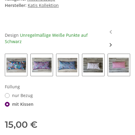
Hersteller:
Katis Kollektion
Design
Unregelmäßige Weiße Punkte auf
Schwarz
Mandalas Bunt
Mandalas Beerentöne
Mandalas Blautöne
Regenbögen auf We
Unregel
Füllung
nur Bezug
mit Kissen
15,00 €