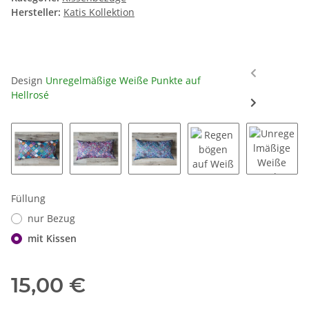
Hersteller:
Katis Kollektion
Design
Unregelmäßige Weiße Punkte auf
Hellrosé
Mandalas Bunt
Mandalas Beerentöne
Mandalas Blautöne
Regenbögen auf We
Unregel
Füllung
nur Bezug
mit Kissen
15,00 €