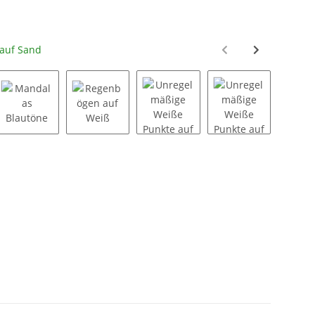
auf Sand
 Beerentöne
Mandalas Blautöne
Regenbögen auf Weiß
Unregelmäßige Weiße Punkte a
Unregelmäßige 
U