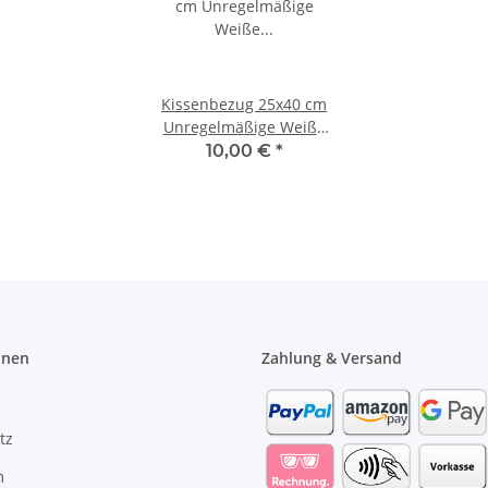
Kissenbezug 25x40 cm
Unregelmäßige Weiße
Punkte auf Grau nur
10,00 €
*
Bezug
onen
Zahlung & Versand
tz
m