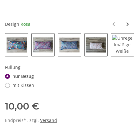
Design
Rosa
Mandalas Bunt
Mandalas Beerentöne
Mandalas Blautöne
Regenbögen auf We
Unregel
Füllung
nur Bezug
mit Kissen
10,00 €
Endpreis* , zzgl.
Versand