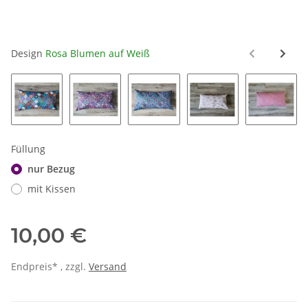
Design
Rosa Blumen auf Weiß
Mandalas Bunt
Mandalas Beerentöne
Mandalas Blautöne
Regenbögen auf We
Unregel
Füllung
nur Bezug
mit Kissen
10,00 €
Endpreis* , zzgl.
Versand