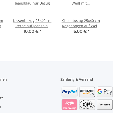
cm
Kissenbezug 25x40 cm
Kissenbezug 25x40 cm
au
Sterne auf Jeansblau
Regenbögen auf Weiß
nur Bezug
mit Kissen
10,00 €
*
15,00 €
*
onen
Zahlung & Versand
tz
m