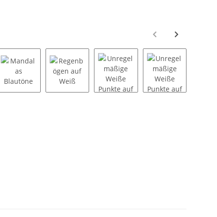
 Beerentöne
Mandalas Blautöne
Regenbögen auf Weiß
Unregelmäßige Weiße Punkte a
Unregelmäßige 
U