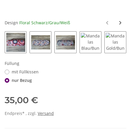
Design
Floral Schwarz/Grau/Weiß
Mandalas Rosa
Mandalas Floral
Mandalas Mix
Mandalas Blau/Bunt
Mandala
Füllung
mit Füllkissen
nur Bezug
35,00 €
Endpreis* , zzgl.
Versand