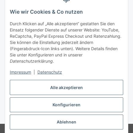
Zahlung & Versand
Wie wir Cookies & Co nutzen
Durch Klicken auf „Alle akzeptieren“ gestatten Sie den
Einsatz folgender Dienste auf unserer Website: YouTube,
ReCaptcha, PayPal Express Checkout und Ratenzahlung.
Sie können die Einstellung jederzeit ändern
(Fingerabdruck-Icon links unten). Weitere Details finden
Sie unter
Konfigurieren
und in unserer
Datenschutzerklärung
.
Impressum
|
Datenschutz
Vertrag widerrufen
Alle akzeptieren
Konfigurieren
* Alle Preise nach §19 UStG ohne USt., zzgl.
Versand
Ablehnen
© Katis Kollektion. Alle Reche vorbehalten.