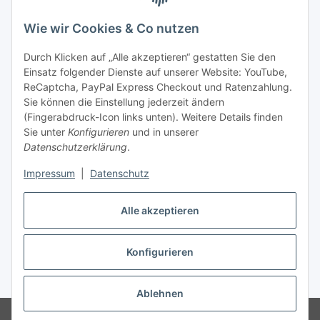
Zahlung & Versand
Wie wir Cookies & Co nutzen
Durch Klicken auf „Alle akzeptieren“ gestatten Sie den
Einsatz folgender Dienste auf unserer Website: YouTube,
ReCaptcha, PayPal Express Checkout und Ratenzahlung.
Sie können die Einstellung jederzeit ändern
(Fingerabdruck-Icon links unten). Weitere Details finden
Sie unter
Konfigurieren
und in unserer
Datenschutzerklärung
.
Impressum
|
Datenschutz
Vertrag widerrufen
Alle akzeptieren
Konfigurieren
* Alle Preise nach §19 UStG ohne USt., zzgl.
Versand
Ablehnen
© Katis Kollektion. Alle Reche vorbehalten.