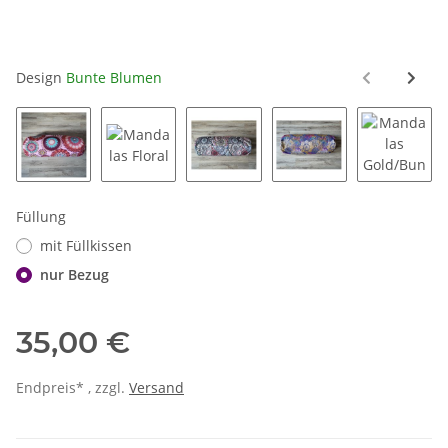
Design
Bunte Blumen
Mandalas Rosa
Mandalas Floral
Mandalas Mix
Mandalas Blau/Bunt
Mandala
Füllung
mit Füllkissen
nur Bezug
35,00 €
Endpreis* , zzgl.
Versand