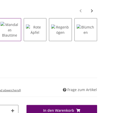
 Beerentöne
Mandalas Blautöne
Rote Äpfel
Regenbögen
Blümchen
G
Frage zum Artikel
nd abweichend)
In den Warenkorb