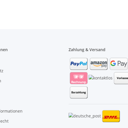
onen
Zahlung & Versand
tz
m
formationen
recht