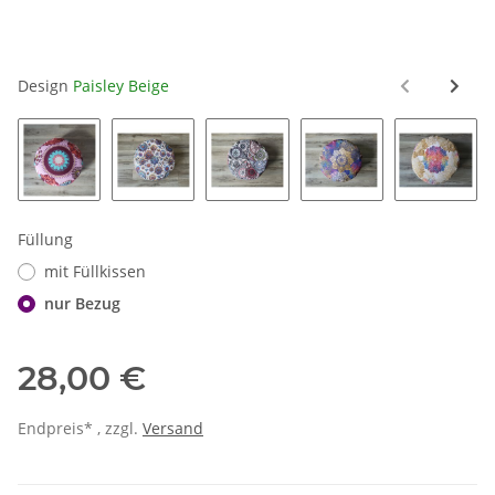
Design
Paisley Beige
Mandalas Rosa
Mandalas Floral
Mandalas Mix
Mandalas Blau/Bunt
Mandala
Füllung
mit Füllkissen
nur Bezug
28,00 €
Endpreis* , zzgl.
Versand