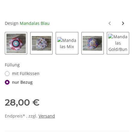
Design
Mandalas Blau
Mandalas Rosa
Mandalas Floral
Mandalas Mix
Mandalas Blau/Bunt
Mandala
Füllung
mit Füllkissen
nur Bezug
28,00 €
Endpreis* , zzgl.
Versand