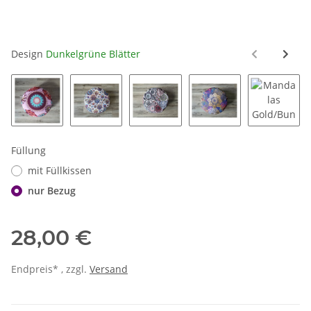
Design
Dunkelgrüne Blätter
Mandalas Rosa
Mandalas Floral
Mandalas Mix
Mandalas Blau/Bunt
Mandala
Füllung
mit Füllkissen
nur Bezug
28,00 €
Endpreis* , zzgl.
Versand